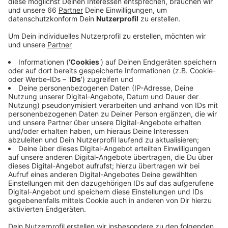
Anzeige
Zusammen mit professionellen Tänzerinnen könnt Ihr
Urban Dance lernen. Und damit lernt Ihr nicht nur den
Tanz kennen, sondern auch Euch und Eure Stadt. Denn
Urban Dance ist der Tanz der Stadt.
UPDATE 2.0 ist ein Projekt, bei dem viele
verschiedene Frauen zusammenkommen, sich
empowern und zusammen tanzen.
1.August um 18 Uhr
Zakk Tanzraum
Fichtenstraße 40