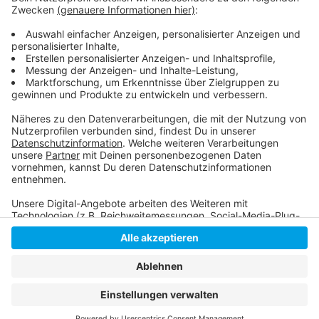
Eintritt ist frei, Anmeldung aber vorher an bei
katja.kuklinski@zakk.de
Weitere Infos findet Ihr
hier.
Anzeige
Anzeige
Anzeige
Anzeige