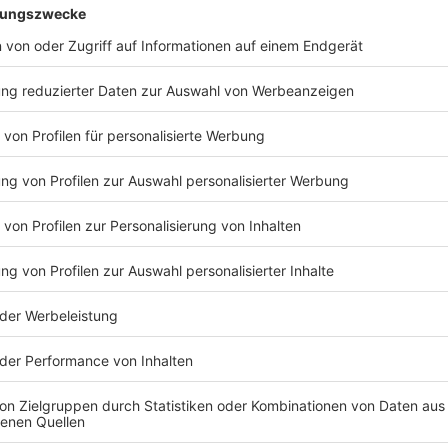
©
Antenne Düsseldorf