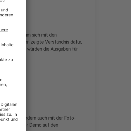
ag vor Ort, um sich mit den
Josef-Laumann
zeigte Verständnis dafür,
sentwurf
. So würden die Ausgaben für
rf-Mikro, sondern auch mit der Foto-
inblick von der Demo auf den