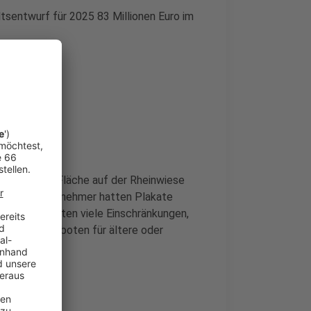
tsentwurf für 2025 83 Millionen Euro im
ng war die Fläche auf der Rheinwiese
innen und Teilnehmer hatten Plakate
n. Sie fürchten viele Einschränkungen,
ren und Angeboten für ältere oder