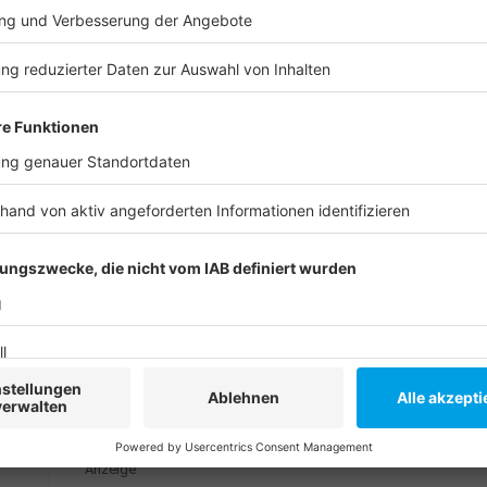
©
Antenne Düsseldorf
chevron_left
chevron_right
©
Antenne Düsseldorf
Anzeige