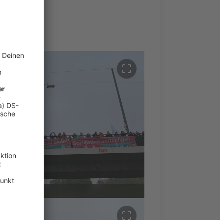
crop_free
crop_free