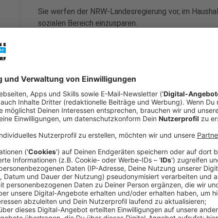
Sie werfen der NRW-Landesregierung vor, im Haushal
sozialen Bereich einzusparen.
Anzeige
Demonstranten fürchten Einschränkungen
Anzeige
Schon eine halbe Stunde vor dem Start der Kundgebu
gegenüber des Landtags sehr voll. Viele Teilnehmer
vorbereitet, um auf ihre Sorgen aufmerksam zu mache
zum Beispiel bei Familienberatungen, Suchthilfezent
geflüchtete Menschen.
Anzeige