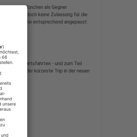
der TSV 1860 München als Gegner
ie „Löwen“ jedoch keine Zulassung für die
ometer-Checkliste entsprechend angepasst.
ele neue Auswärtsfahrten - und zum Teil
r
Fortuna
ist der kürzeste Trip in der neuen
metern.