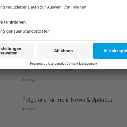
Weitere Infos und Links zum Thema
Anzeige
Pressekonferenz: Der neue Sportvorstand Samir Arabi
Fortuna Kompakt
Die Homepage der 3. Liga
Anzeige
Folge uns für mehr News & Updates:
Anzeige