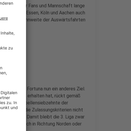
t bedeuten für Fans und Mannschaft lange
mit Duisburg, Essen, Köln und Aachen auch
Region. Die Spannweite der Auswärtsfahrten
 2026/27
tet auf die Fortuna nun ein anderes Ziel.
ende Saison erhalten hat, rückt gemäß
er ist der Tabellensiebzehnte der
dersachsen die Zulassungskriterien nicht
 Nachrücker. Damit bleibt die 3. Liga zwar
Fans muss jedoch in Richtung Norden oder