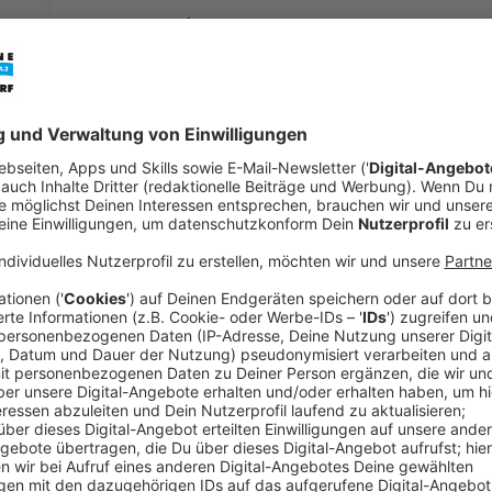
+++ In einer früheren Version dieses Artikels war 
aufgeführt. Wie am 3. Juni bekannt wurde, erhalten d
3. Liga. Wir haben die Liste der Gegner und die Kil
+++
Anzeige
Für Fortuna-Fans bringt der Abstieg in die 3. Liga vi
auch ziemlich weite Wege. Nach einer Recherche de
Saison das Derby beim
MSV Duisburg
mit nur 21 Kilo
Anzeige
Viele Reisen quer durch Deutschland
Anzeige