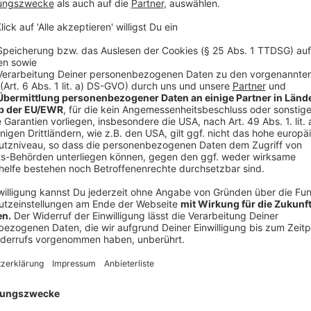
Auswärtsgegner der Fortuna in der 3. Liga 2026/27
Quelle: Recherche von Fortuna Düsseldorf
MSV Duisburg - 21 Kilometer
Rot-Weiss Essen - 37 Kilometer
FC Viktoria Köln - 60 Kilometer
SC Fortuna Köln - 61 Kilometer
Alemannia Aachen - 89 Kilometer
SC Preußen Münster - 120 Kilometer
SC Verl - 166 Kilometer
SV Meppen - 197 Kilometer
SV Wehen Wiesbaden - 215 Kilometer