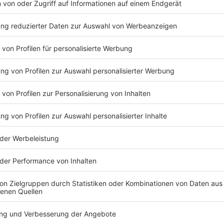
SV Waldhof Mannheim - 295 Kilometer
1. FC Saarbrücken - 325 Kilometer
TSG Hoffenheim II - 337 Kilometer
Würzburger Kickers - 350 Kilometer
SG Sonnenhof Großaspach - 399 Kilometer
VfB Stuttgart II - 427 Kilometer
FC Ingolstadt - 552 Kilometer
Jahn Regensburg - 557 Kilometer
FC Hansa Rostock - 577 Kilometer
TSV 1860 München - keine Lizenz; Auswärtstour fällt
Anzeige