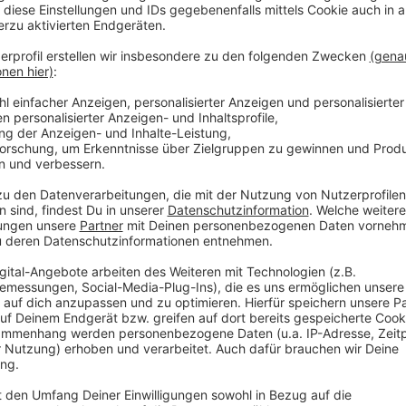
Auch Spiele in Rostock, Regensburg oder Ingolstad
Reisen quer durch Deutschland. Gleichzeitig gibt es 
viele attraktive und gut erreichbare Partien in der 
ist damit in der neuen Saison besonders groß.
Anzeige
Auswärtsgegner der Fortuna in der 3. Liga
Anzeige
Statt der Reise ins Münchener Grünwalder Stadion war
Da der TSV 1860 München keine Lizenz für die komm
DFB-Statuten ein anderer Verein nach. Erster Anwärt
Vorsaison, der **TSV Havelse**. Sollten auch die Nie
erfüllen, wäre der **FC Erzgebirge Aue** der nächste
ein echter Charaktertest, die Reiseplanung für die 
Osten statt in den Süden angepasst werden.