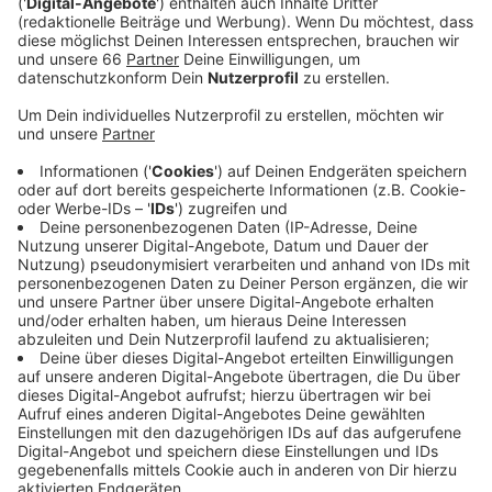
außergewöhnliche Architektur in abendlichem
Ambiente genießen, Poetry Slams und Talkrunden
verfolgen, einen Blick in die Gästebücher des
Landtags werfen und im Plenarsaal auf den Sitzen
der Abgeordneten Platz nehmen.
Veröffentlicht:
Donnerstag, 28.09.2023 09:39
Anzeige
Dazu gibt es ein kostenloses Programm aus
Konzerten, Informationen, Talks und Unterhaltung.
Mit der Parlamentsnacht feiert der Landtag das 35.
Jubiläum des Parlamentsgebäudes am Düsseldorfer
Rheinufer. Der damalige Neubau direkt neben dem
Rheinturm setzte Maßstäbe für
Parlamentsneubauten.