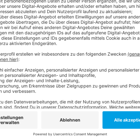
Bis zu dreieinhalb Stunden plädiert der Kabarettist l
Mitgefühl, gegen Doppelmoral und konsumselige Wurs
wollen.
Freitag, 26. Januar 2024, 20 Uhr
Robert-Schumann-Saal, Ehrenhof 4-5, 40479 Düs
Mehr Infos hier.
Anzeige