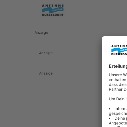
Anzeige
Anzeige
Anzeige