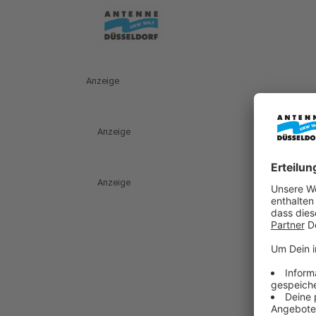
Anzeige
Anzeige
Anzeige