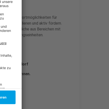
stenfreie Sportmöglichkeiten für
lingern, etablieren und aktiv fördern.
er und Jugendliche aus Bereichen mit
nfreie Trainingseinheiten.
0235 Düsseldorf
T-Shirts gewinnen.