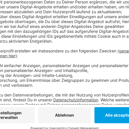
Anzeige
Das Label möchte mit diesem Court-Projekt mehr ko
Jugendliche in der Stadt, insbesondere im Stadtteil F
Zukünftig sollen hier sportliche Aktivitäten für Kind
sozialem Handlungsbedarf stattfinden, wie z.B. koste
Samstag, 26. August 2023, ab 11 Uhr
Stadt-Natur-Park Flingern, Schlüterstraße 18, 4
Durch Treffer auf den Korb kann man Hoodies oder 
Anzeige