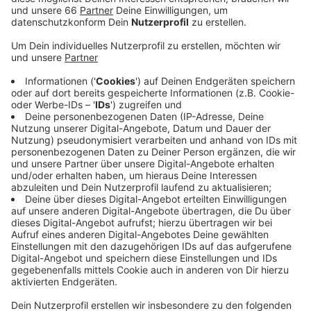
er mit „STARK AM LIMIT 2.0“ noch ein paar
Schippen nach.
Veröffentlicht:
Montag, 16.10.2023 13:09
Anzeige
Also Fuß auf‘s Gas und ab geht es zu den
Grenzerfahrungen, die uns mal eben stark ans Limit
bringen. Wer sind denn jetzt eigentlich die
unterhaltsamsten Kunden? Wie sehr kann ein
Spieleabend eskalieren? Was ist diese „Normalität“
nochmal und haben wir sie wirklich vermisst?
Mittwoch, 25. Oktober 2023, 20:00 Uhr
Savoy Theater,
Graf-Adolf-Straße 47, 40215