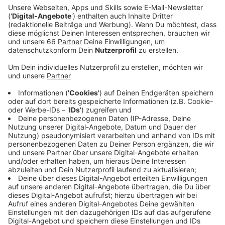
Rheinkniebrücke, auf die andere Rheinseite und
über Oberkasseler Brücke, Rotterdammer Straße
und Cecilienallee zurück nach Stockum. Das Ende
des Demozugs ist für 14 Uhr geplant. Erwartet
werden rund 100 Fahrzeuge.
Veröffentlicht:
Sonntag, 18.02.2024 09:25
Anzeige
An einem ersten Fahrzeugkorso gestern nahmen rund
500 LKW, Trecker und PKW teil - und damit deutlich
weniger als angenommen. Auch die erwarteten
Verkehrsbeeinträchtigungen fielen laut Polizei gering
aus. Dennoch empfiehlt die Polizei auch heute auf den
ÖPNV umzusteigen. Die Demo richtet sich laut
Veranstalter gegen die Politik der Bundesregierung.