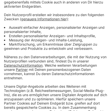
Anzeige
Weitere Informationen und Links zum
Thema:
Anzeige
Die Route der Demo laut Polizei
So berichtet die Polizei über den ersten Demo-Tag
So haben wir vorab berichtet
Infos von Demo 2.0
Polizeigewerkschaft fordert Treckerverbot auf
Demos
Anzeige