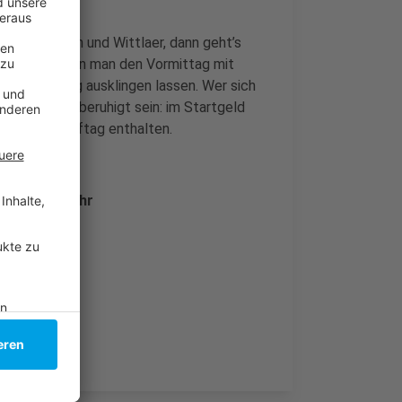
 Kaiserswerth und Wittlaer, dann geht’s
gen. Dort kann man den Vormittag mit
r Verpflegung ausklingen lassen. Wer sich
isiert, darf beruhigt sein: im Startgeld
en Wettkampftag enthalten.
e ab 7:30 Uhr