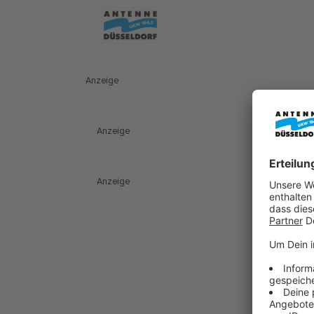
Anzeige
Anzeige
Anzeige