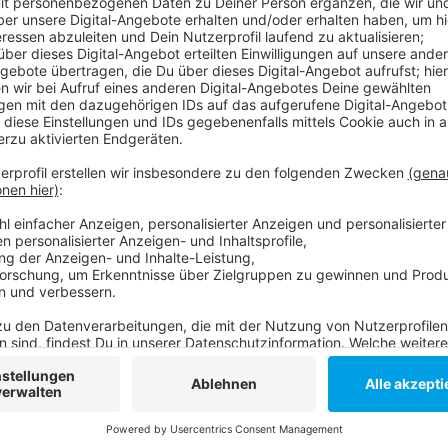
Der Start ist an den Düsseldorfer Rheinterrassen bis
weiter zum historischen Steinhof in Duisburg-Huckin
seinen Lauffreund:innen und Angehörigen bei leckere
nun fragt, wie man am besten seinen Tag vor Ort organ
ist unter anderem ein ÖPNV-Ticket für den gesamt
Sonntag, 22. Oktober 2023, Startnummernausgab
Start des Laufs um 9:30 Uhr
Weitere Infos hier.
Anzeige