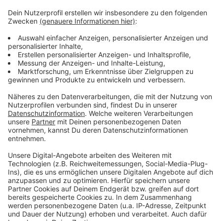
anspruchsvoller f-Moll-Sonate geht nichts weniger als
eine Ein-Mann-Sinfonie voran: Beethovens Fünfte,
arrangiert für Klavier von Fabian Müller persönlich.
Mittwoch, 22. November 2023, 20 Uhr
Tonhalle, Ehrenhof 1, 40479 Düsseldorf
Mehr Infos hier.
Anzeige
Anzeige