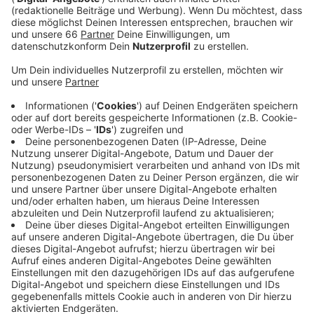
Komponist unerwartet bei ihnen in Düsseldorf vor
der Tür stand.
Veröffentlicht:
Mittwoch, 15.11.2023 11:17
Anzeige
Besonders die Brahms’schen Klaviersonaten
begeisterten Robert Schumann: Für ihn handelte es
sich um „verschleierte Sinfonien“, so wie er Brahms
überhaupt als rechtmäßigen Nachfolger Beethovens
bejubelte. Folgerichtig sind es Brahms und Beethoven,
die Fabian Müller bei seinem Konzert in der Tonhalle in
den Fokus nimmt. Der junge Tastenkünstler
begeisterte die Düsseldorfer Klavier-Fans bereits
2019 bei seinem Debüt in der Reihe Talente
entdecken. Und auch diesmal darf man gespannt sein
auf ein ganz besonderes Programm: Brahms’