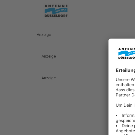
Anzeige
Anzeige
Anzeige