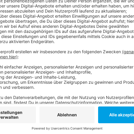
Jens Neutag
22. August 2025: Ferienende
Anzeige
Hier geht es zur Homepage
Jens Neutag im Netz
Anzeige