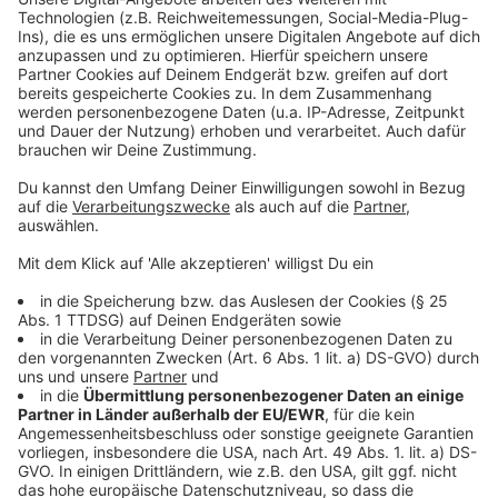
Mehr Informationen
Manhattan ist von der Außenwelt abgeschnitten. Da
müssten sich die Täter doch finden lassen. Es sei
Akzeptieren
denn, die Polizisten aus Davis‘ Team spielen falsch.
powered by
Usercentrics Consent
Anzeige
Management Platform
©
Copyright Metropolitan FilmExport
Die Täter können zunächst fliehen. Doch Manhattan
ist wenig später völlig abgeschottet.
Anzeige
©
Copyright Metropolitan FilmExport
Wer spielt hier falsch? Detective Davis weiß nicht
mehr, wem er trauen kann...