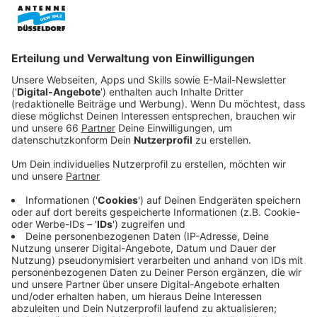
Veröffentlicht:
Dienstag, 04.02.2020 19:40
Anzeige
Doch für den in Ungnade gefallenen Detective Andre
Davis (Chadwick Boseman) ergibt sich dadurch die
große Chance zur Wiedergutmachung - denn er soll die
Täter in der Millionenmetropole ausfindig machen. Und
der greift zu drastischen Mitteln.
Um Manhattan vom New Yorker Festland
abzuschotten, werden zum ersten Mal in der
Geschichte alle 21 Brücken geschlossen. Niemand
kommt mehr rein oder raus. Doch in dem Katz- und
Maus-Spiel werden während der Suche nach den
Tätern zunehmend die Rollen verwässert. Davis
kommt einer riesigen Verschwörung auf die Spur - und
muss schon bald aufpassen, wem er vertraut. Denn