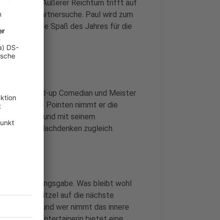
n der Hölle. Äußerer Reichtum trifft auf
d virtuelle Partnersuche. Paul wird zum
ber der größte Spaß des Jahres für die
eutscher Stand-up Comedian und Meister
honungslosen Pointen nimmt er die
hm zu heikel, und mit seinem
 Lachen und Nachdenken zugleich.
eine Beobachtungsgabe. Was bleibt wohl
 Z-Wort-Schnitzel auf die nächste
 unsterblich und wer nimmt das innere
isgekrönte Entertainerin bietet eine