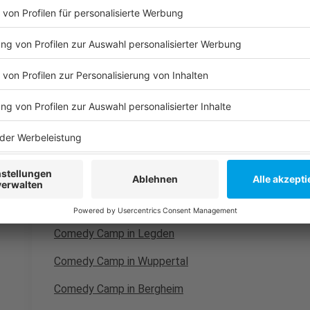
abwechslungsreiche Mischung aus Kabarett, eigenen
Improvisationen.
Anzeige
Die weiteren Termine der Comedy Camp-T
Anzeige
Comedy Camp in Unna
Comedy Camp in Legden
Comedy Camp in Wuppertal
Comedy Camp in Bergheim