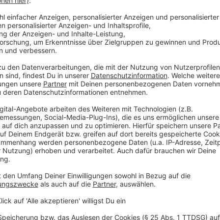
Die Comedy-Camper
Anzeige
Anzeige
Gerade noch die Apokalypse überlebt, führt uns
Pau
"SCHÖNE NEUE WELT". Mit feinsinnigem Humor reißt 