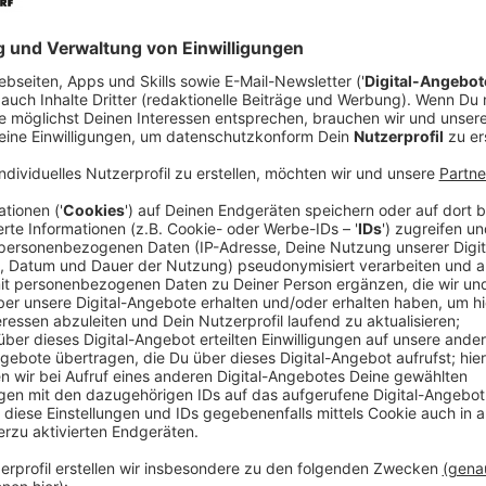
"Die Comedy Camp Tour ist für mich jedes Mal das Hig
Antwort, die man von Gastgeber
Jürgen Bangert
be
Camp anspricht. Dabei ist es immer sein Ziel, jede ei
zum Highlight werden zu lassen. Immer nach dem Mott
rollt er auch im Herbst 2025 wieder den roten Teppic
der Bühne aus. Natürlich greift er selbst zwischendu
auch wieder zum Telefon... Elvis Eifel-Fans wissen,
Anzeige
Das Comedy Camp in der
Stadthalle Rheda-Wieden
Uhr, Beginn: 19 Uhr.
Anzeige
Anzeige