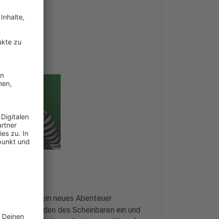
l Panzer
in sein neues Abenteuer
er die Fassaden des Scheinbaren ein und