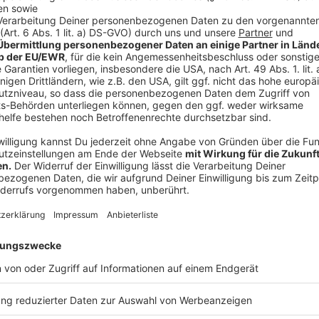
zeigt, wo die Menschheit wirklich steht: willkommen i
innere Leere, künstliche Intelligenz, Kryptowelten un
Sisyphos der modernen Welt – ein Dilemma für ihn, a
Zuschauer.
Anzeige
Ingmar Stadelmann
, vielfach preisgekrönter ostd
des provokanten Humors! Mit scharfsinnigen und sc
Absurditäten des Alltags aufs Korn. Kein Thema ist i
unverwechselbaren Stil bringt er die Zuschauer zum
Anzeige
Katie Freudenschuss
- eine Frau, ein Flügel und f
von uns übrig, wenn wir nicht mehr sind? Wird es das
Speisekarte schaffen, wird man durch einen Hashtag
Kind, wenn man selbst gerade keine Zeit hat? Die pre