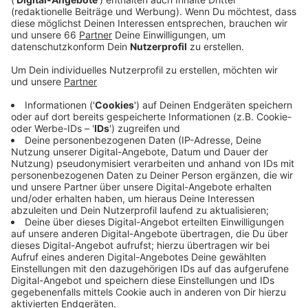
worden.
Veröffentlicht:
Donnerstag, 16.05.2024 05:35
Anzeige
Sollte es heute Abend wieder nicht klappen, gibt es
alle Infos hier bei Antenne Düsseldorf und auch auf
der Homepage der Rollnacht. Die für heute geplante
Tour ist mit 25 Kilometer Strecke die längste
Rollnacht der Saison. Es geht diesmal in den Süden -
dort wird an der Nürnberger Straße auch Pause
gemacht. Danach geht es wieder zum Burgplatz
zurück. Hier treffen sich die Teilnehmerinnen und
Teilnehmer auch, um gemeinsam loszufahren. Die
Organisatoren raten zum Helm und zur Schutzkleidung.
Anzeige