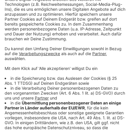
Mehr Informationen
Wenn die Soldaten Schofield und Blake diese
Nachricht überbringen, retten sie über 1.500
Akzeptieren
Menschenleben. Doch zur Überbringung der Nachricht
powered by
Usercentrics Consent
müssen sie ihr eigenes Leben aufs Spiel setzen.
Management Platform
Anzeige
©
Copyright Universal Pictures
Kann Blake seinen Bruder und seine Kameraden
retten?
Anzeige
©
Copyright Universal Pictures
Schofield rennt um sein Leben.