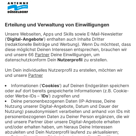
Anzeige
In Nordfrankreich ist die Situation noch kritischer.
Deutsche und britische Einheiten liegen in ihren
Schützengräben und lauern auf die Fehler des
Gegners. In dieser Situation werden die britischen
Soldaten Schofield (George MacKay) und Blake (Dean-
Charles Chapman) von ihrem Vorgesetzten General
Erinmore (Colin Firth) mit einem dringenden und
gefährlichen Auftrag losgeschickt: Sie sollen zwischen
den deutschen und britischen Schützengräben eine
Nachricht an ein anderes britisches Bataillon
überbringen. Erreicht die Nachricht die Truppen nicht,
laufen sie in einen deutschen Hinterhalt. Die Leben von
1.500 britischen Soldaten stehen auf dem Spiel –
darunter auch das von Blakes älterem Bruder Leslie
(Andrew Scott). Es beginnt ein Wettlauf mit der Zeit