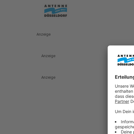
Anzeige
Anzeige
Anzeige