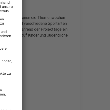
iesen Sommerferien die Themenwochen
r zum Beispiel verschiedene Sportarten
em gibt es während der Projekttage ein
as Programm auf Kinder und Jugendliche