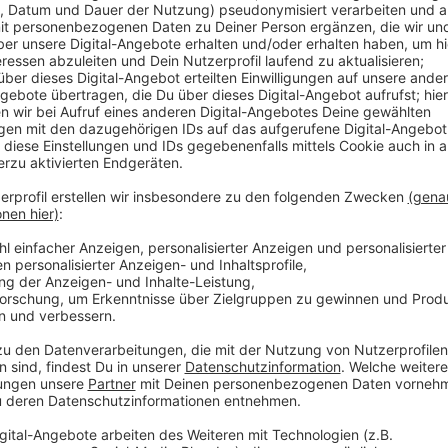
Anzeige
Unter dem Motto "Unsere bunte Welt" wird es in d
Musik, Sport, Kunst und Kochen geben, wo die Kinde
oder Musikinstrumente ausprobieren können. Außerd
warmes Mittagessen für die Kinder. Ausgelegt ist d
im Alter zwischen 10 und 13 Jahren.
Anzeige
Mehr Links und Infos:
Anzeige
Hier geht's zur Aktion Lichtblicke
Mehr über den Verein Pinocchio e.V