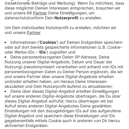
Kinder, Kinder, Kinder. Insgesamt 40 (!)
Schülerinnen und Schüler der Düsseldorfer
Musikschule Subito haben jeweils ein Stück
einstudiert und mit viel Engagement geprobt.
Veröffentlicht:
Mittwoch, 07.06.2023 11:37
Anzeige
Special Guest der Veranstaltung, deren Erlös zu 100 %
dem Hospiz Regenbogenland zukommt, ist
Starkomponist Dieter Falk. Der Musikproduzent,
Pianist, Komponist und Professor an der Robert
Schumann
Hochschule Düsseldorf, reißt jedes Publik um mit.
Fünf ECHO Nominierungen und mehr als 20 Mio.
verkaufte CD s machen ihn zu einem der Erfolg