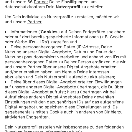
Parsifal, der geschützt vor jeder Begegnung mit
der Umwelt bei seiner Mutter aufwächst. Nach
ihrem Tod lernt er das Böse und das Leid kennen.
Er begibt sich auf einen langen epischen Weg der
inneren Selbstfindung und entdeckt den Gral als
Erfüllung des Lebens und der Seelenruhe.
Veröffentlicht:
Donnerstag, 07.09.2023 09:58
Anzeige
Sonntag, 17. September 2023, 17 Uhr
Opernhaus Düsseldorf
Heinrich-Heine-Allee 16A
Mehr Informationen gibts hier