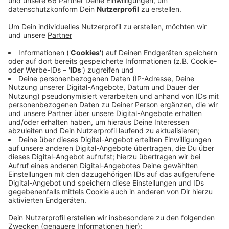
Veröffentlicht:
Dienstag, 07.07.2020 05:35
Anzeige
Verstöße gab es unter anderem in Kneipen und
Restaurants in der Altstadt, auf der Kö, in der
Innenstadt oder in Oberkassel. Zum Beispiel fehlten
dort Desinfektionsmittel oder es wurden keine
Besucherlisten geführt. In einer Kneipe auf der Kurzen
Straße wurden außerdem 65 Menschen ohne Maske
beim Tanzen erwischt. Die Gaststätte wurde für den
Rest des Abends geschlossen. Auf der Freitreppe am
Burgplatz konnte der Ordnungsdienst dieses Mal mit
Lautsprecherdurchsagen größere
Menschenversammlungen verhindern. Die Treppe
hatte an den Wochenenden zuvor mehrfach geräumt
werden müssen.