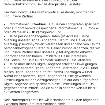
Anzeige
Die Süddeutsche schrieb online über Uthoff:
„Überragend. So überzeugend böse und zugleich
unterhaltsam war im deutschen Kabarett schon lange
keiner mehr… Sein Humor ist geradezu britisch:
trocken, sarkastisch, bitterböse – aber in der Kürze
seiner Formulierung of brillant."
Freitag, 16. September 2022, 20 Uhr
Robert-Schumann-Saal, Museum Kunstpalast,
Ehrenhof 4-5, 40479 Düsseldorf
Tickets
www.kommoedchen.de
oder 0211 329443