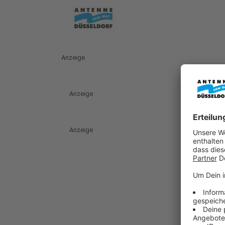
Anzeige
Anzeige
Anzeige