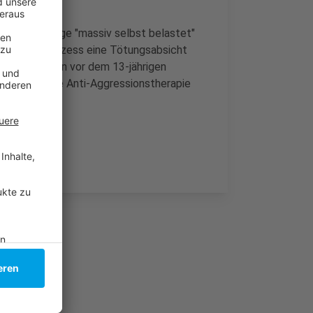
mals 14-jährige "massiv selbst belastet"
 haben im Prozess eine Tötungsabsicht
t den Scheren vor dem 13-jährigen
ining und eine Anti-Aggressionstherapie