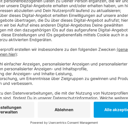
Bei ihrer Vernehmung vor zwei Jahren soll sich die da
haben. Weder das 13-jährige Opfer noch die Zeugen
bestätigt. Stattdessen habe die Angeklagte "nur" mi
herumgefuchtelt. Die 16-jährige muss jetzt Sozialtra
machen.
Anzeige