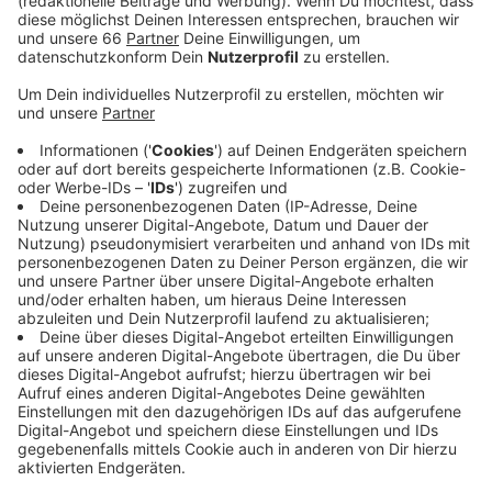
Hüpfburgen, Ostereier anmalen und suchen sowie
der Besuch des Osterhasen.
Veröffentlicht:
Montag, 11.04.2022 14:47
Anzeige
Im Schützenhaus findet an diesem Tag von 15-18 Uhr
auch eine Impfaktion statt, die von der Arztpraxis Dr.
Volker Kukalla begleitet wird.Verimpft wird der
Impfstoff von Biontech. Die Erst-, Zweit, oder
Booster-Impfung gibt es, mit Einverständnis der
Eltern, ab 12 Jahren.
Sämtliche Erlöse aus der Impfaktion und auch aus der
Bewirtung des Osterfeuers kommen der Ukraine Hilfe
und der Jugendarbeit des Schützenvereins zugute.