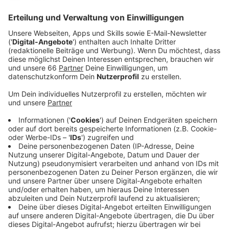
Anzeige
Sie werden unter anderem an Straßen, in Grünanlagen
oder auf Spielplätzen in die Erde gesetzt.
Anzeige
Eichen, Ulmen und Kirschen werden gepflanzt
Anzeige
Dabei pflanzt die Stadt
Bäume
, die mit den
veränderten Klimabedingungen gut zurecht kommen,
wie zum Beispiel Eichen, Ulmen oder Kirschen. Einige
davon dienen auch als Ersatz für Bäume, die die Stadt
zuvor fällen musste, so Gartenamtsleiterin Doris
Törkel: