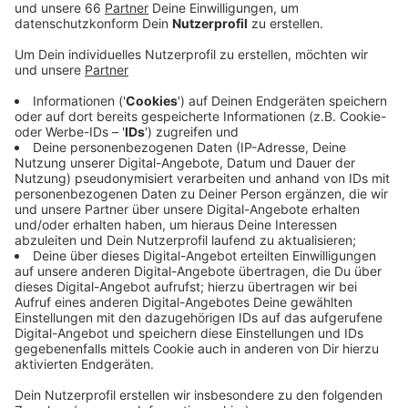
Lyrik und Erzählungen – zu den Themen Natur und
Flora, die Seele, die Liebe, alles, was uns
weiterbringt. In einer guten Stunde tragen die
sechs Autoren abwechslungsreiche Texte vor.
Nach der Lesung
kehren die Rhein-Autoren ins
K21-Cafe ein.
Veröffentlicht:
Donnerstag, 05.10.2023 12:58
Anzeige
Sonntag 15. Oktober 2023, 14.30 Uhr
Treffpunkt: Eingang des Museums K21 am
historischen Springbrunnen
Eintritt frei.