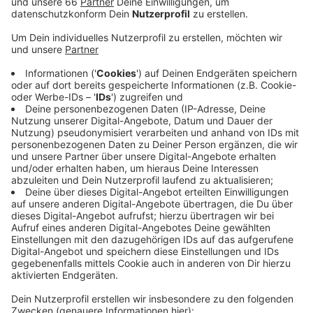
Förderverein
Heartbreaker
Bilanz gezogen:
Demnach kamen über 500 Gäste zu der Auktion ins
Museum K21.
Veröffentlicht:
Mittwoch, 11.12.2019 05:43
Anzeige
Den höchsten Preis erzielte mit 13.000 Euro eine
Arbeit des Düsseldorfer Fotokünstlers Thomas Ruff. -
Die gesamten Spenden und Einnahmen des Abends
gehen an die Düsseldorfer Aidshilfe. Unter anderem für
ihre Jugend-Prävention und für ein Projekt zugunsten
von Frauen mit HIV und Familie. Nächstes Jahr im
Dezember wird es erneut eine solche Versteigerung
geben.