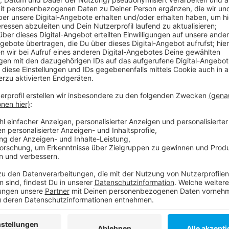
Anzeige
Starbugs Comedy lassen es so richtig krachen. Sie sp
kommt. Und das sind nicht nur Klischees. Wie lebendi
die Comedians durch ihre Sketche und machen dabei v
drei Schweizer tanzen auf vielen Hochzeiten, gelege
noch auf dem Tanzparkett, findet man sich im Wilde
einer großen Konzertbühne wieder. Wer für diese Re
diesen selber mitbringen. Brauchen tut man ihn allerd
Donnerstag
, 14. September 2023, 20 Uhr
Savoy Theater, Graf-Adolf-Straße 47, 40215 Düs
Mehr Infos hier.
Anzeige