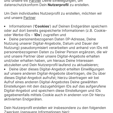
„gefährlich und verrufen“ sein sollen.
Veröffentlicht:
Donnerstag, 28.05.2020 06:07
Anzeige
Das Innenministerium hatte die Anfrage zunächst nicht
vollständig beantworten wollen, wurde jetzt aber
gerichtlich dazu gezwungen. Die "gefährlichen Orte" in
unserer Stadt liegen im Bahnhofsviertel bzw. in
Oberbilk. Unbedingt gefährlich sind diese aber laut
Innenministerium nicht. Bei den Begriffen „gefährliche
und verrufene Orte“ handele es sich um
polizeifachliche Bezeichnungen. Es könne sich auch um
Orte handeln, an denen Straftaten lediglich verabredet
und vorbereitet werden und nicht um Orte, an denen
Bürger einer erhöhten Gefahr ausgesetzt sind, Opfer
von Straftaten zu werden.