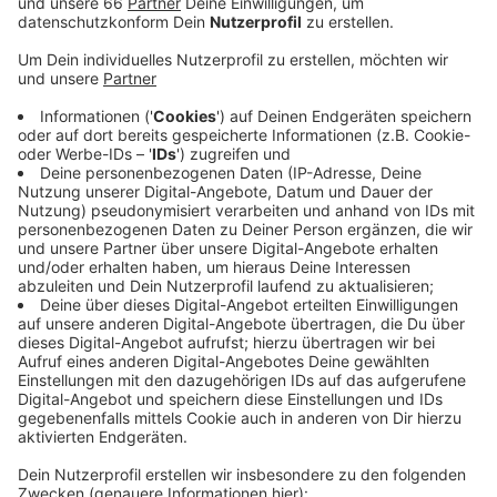
Anzeige
Was soll man von so einem Namen erwarten? Sie
nehmen sich selbst auf jeden Fall nicht zu ernst und
auch nichts und niemanden sonst. Lasse Paulus und
Jörkk Mechenbier stehen hinter der Band und kennen
sich seit 2006/2007. Und seitdem sind die beiden
musikalisch gemeinsam unterwegs.
14.August um 19:30 Uhr (Einlass 18:30)
VierLinden Biergarten
Siegburger Straße 25
Tickets: VVK 12 Euro / AK 15 Euro
Weitere Infos findet Ihr
hier.