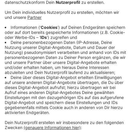
Veröffentlicht:
Mittwoch, 04.10.2023 16:47
Anzeige
Mit Klassikern wie „Whiskey In The Jar“, „Seven
Drunken Nights“ oder “The Wild Rover” lädt die Band
jung und alt sie jeden zum Mitsingen und Tanzen ein.
Montag 13. Oktober 2023, 20 Uhr
Savoy Theater,
Graf-Adolf-Straße 47, 40215
Düsseldorf
Tickets gibt's
hier
Anzeige