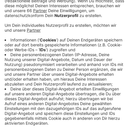
Veröffentlicht:
Dienstag, 01.08.2023 10:42
Anzeige
Dazu wird es ein buntes Programm geben, das
verschiedene kleine Mitmachaktionen,
Kinderschminken, eine U-Boot-Station und
beeindruckende Ballonkreationen von einem Clown
beinhaltet. Austoben können sich unsere kleinen und
großen Badegäste auf den verschiedenen Hüpfburgen,
die jeweils eine Unterwasserwelt darstellen. Als
besonderes Highlight kommen um 14:00 Uhr
verschiedene Maskottchen aus Düsseldorf unter
anderem das Maskottchen der Invictus Games, vom
Kinderschutzbund, Cosmo Sports und noch viele
weitere nach Lörick, um dort mit den Kindern in einer
Polonaise durch das Strandbad zu ziehen.