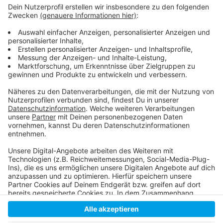
Sonntag, 13. August 2023, 12-17 Uhr
Strandbad Lörick,
Niederkasseler Deich 285, 40547
Düsseldorf
Weitere Infos
hier
klicken.
Anzeige
Anzeige
Anzeige