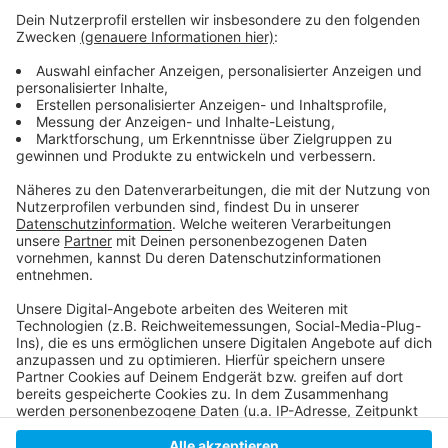
Freitag 13. Septemer + Samstag 14. September
2019 jeweils 20 Uhr
Museum Corps de Logis, Benrather Schloßallee
100-106, 40597 Düsseldorf
Tickets: 27€
Mehr Infos hier.
Anzeige
Anzeige