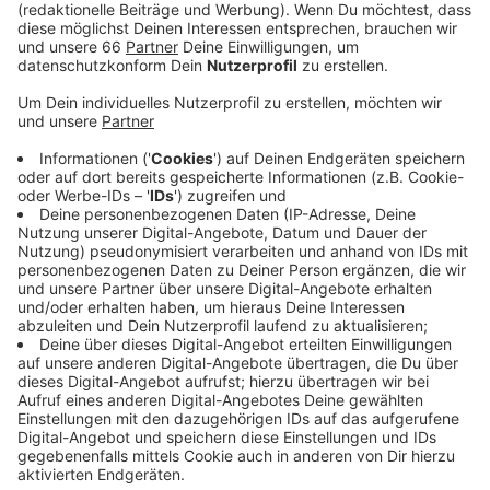
eröffnen dabei völlig andere Welten von heute
kaum mehr bekannten Musikinstrumenten.
Veröffentlicht:
Dienstag, 03.09.2019 14:17
Anzeige
Die Neue Düsseldorfer Hofmusik nimmt die
BesucherInnen gemeinsam mit den Stipendiaten der
Dörken-Stiftung mit auf eine
musikalische Reise
durch die Zeit
, wo sie unter anderem einem völlig
unterschätzten Instrument begegnen: der Mandoline.
Gemeinsam mit den Musikern zieht das Publikum durch
die Prunkräume des Hauptschlosses und kann sich
dabei sowohl musikalisch als auch visuell in die
Vergangenheit zurückträumen.