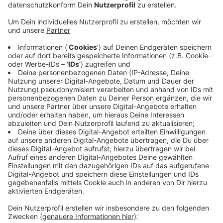
Anzeige
Außerdem wird ein Film zu Ehren des Vereins gedreht.
Das Open Air-Kino, das im Sommer wieder am Rhein
stattfinden wird, hat bereits angekündigt, dass dort
der Fortuna-Jubiläumsfilm „125 Jahre Fortuna
Düsseldorf“ Premiere feiern wird. Der Film beleuchtet
die Vereinsgeschichte mit ihren Höhen und Tiefen und
ist gleichzeitig ein Wiedersehen mit Spielergrößen wie
Gerd Zewe, „Lumpi“ Lambertz oder Stadionsprecher
Dieter Bierbaum. Auch das Schauspielhaus würdigt den
Verein mit einem eigenen Theaterstück namens „O
Fortuna!“. Dabei geht es um die Geschichten, die die
Fans mit dem Verein verbinden. Fortuna-Anhänger, die
selbst mitspielen wollen, werden noch gesucht.
Anzeige