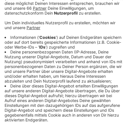
Anzeige
Dadurch kann man das Risiko für Krankheiten wie
Übergewicht und Diabetes deutlich verringern. In
Düsseldorf versucht das Projekt "10.000 Schritte für
Düsseldorf" Menschen dazu zu motivieren, sich im
Alltag mehr zu bewegen. Auf der Website des
Projekts lassen sich Alltagstipps und Laufstrecken
durch verschiedene Düsseldorfer Stadtteile finden.
Außerdem gibt es Veranstaltungstipps, die zur
Bewegung anregen. Anlässlich des Düsseldorfer
Büdchentags gibt es zum Beispiel eine Route, die an
den Düsseldorfer Büdchen entlang führt.
Anzeige
Weitere Infos und Links zum Thema