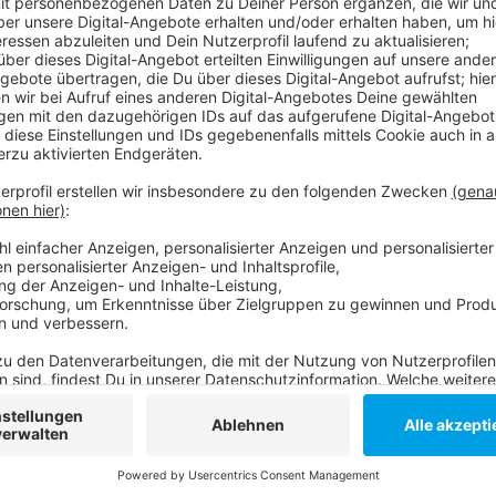
Anzeige
Die Bürgerin hat errechnet, wie viel CO2 die Rheinbah
und Atomstrom nutzt. Im Vorstand hat man nachgeda
benutzen - auch wenn es dann teurer wird. - Im Bes
wieder die Umweltspur in Wersten Thema. Eine Frau au
Uni-Klinik arbeitet sagt, dass sie ihren "engen Termin
wünscht sich, dass sie an der Uni eine Schranke zur 
Die Stadt erlaubt das aber nur Anwohnern - und verrä
noch mehr "Begehrlichkeiten" entstanden, einen Sch
Anzeige