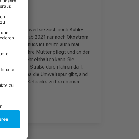
n verursacht, weil sie auch noch Kohle-
cht und will ab 2021 nur noch Ökostrom
chwerdeausschuss ist heute auch mal
s Eller, die ihre Mutter pflegt und an der
plan" nicht mehr einhalten kann. Sie
Himmelgeister Straße durchfahren darf.
t noch: Seit es die Umweltspur gibt, sind
lüssel für die Schranke zu bekommen.