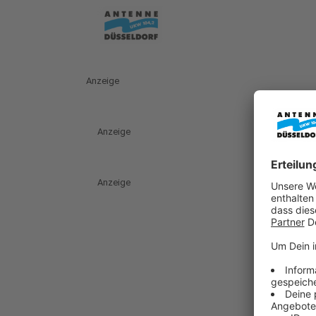
Anzeige
Anzeige
Anzeige