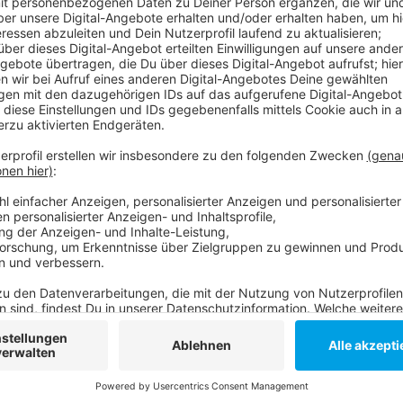
Das Krisenmanagement befasst sich in diesen Minute
Evakurierungszone fallen ist noch nicht bekannt.
Anzeige