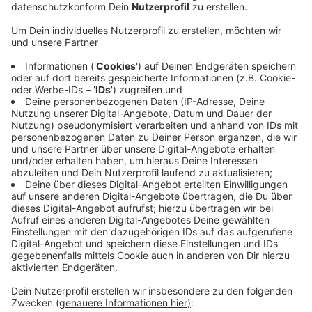
Anzeige
Ihr startet im Team von 2 bis 5 Personen. Zusammen
ratet Ihr Euch durch die Fragen rund um Harry Potter.
Am Besten meldet Ihr Euch direkt als Gruppe online
vorher an.
10.August um 20.00 Uhr (Einlass 19Uhr)
VierLinden Biergarten
Siegburger Straße 25
Tickets: VVK 7 Euro / AK 8 Euro pro Teilnehmer
Weitere Infos und die Anmeldung findet Ihr
hier
.
Anzeige