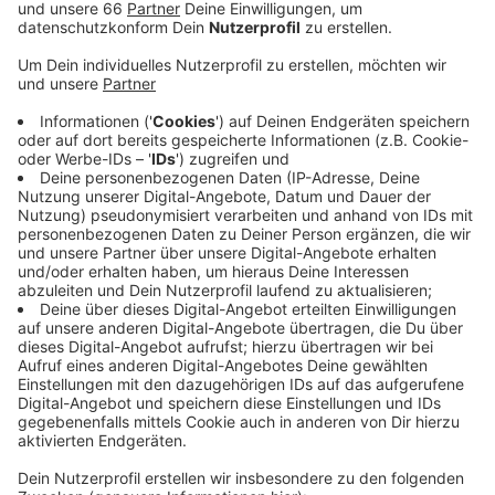
verschiedenen Schauplätzen des Romans durch
den damals von der Schwerindustrie geprägten
Stadtteil. Mit diesem Spaziergang wirkt das Werk
von Werk Fortes lebendig und informiert über die
Geschichte der Gegend rund um die Kölner Straße,
der „Kö der Arbeiter“.
Veröffentlicht:
Mittwoch, 06.09.2023 12:54
Anzeige
Freitag 08. September 2023, 13 Uhr
Treffpunkt: Bertha-von-Suttner-Platz/Skulptur
„Der Ring“
Teilnahmegebühr: 15,- €
Anmeldung:
maren.jungclaus@literaturbuero-